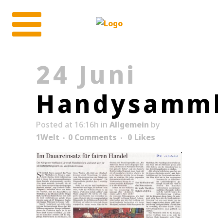
24 Juni
Handysamm
Posted at 16:16h
in
Allgemein
by
1Welt
0 Comments
0
Likes